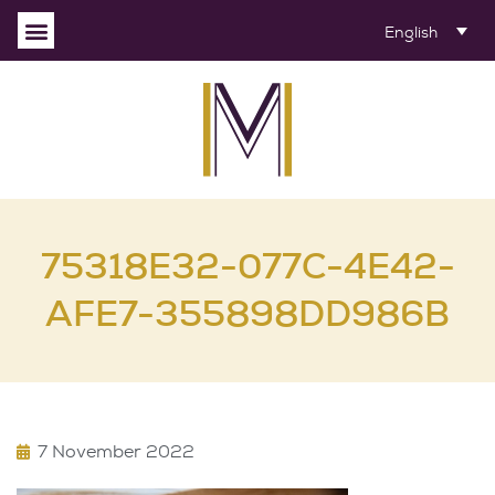
English
75318E32-077C-4E42-
AFE7-355898DD986B
7 November 2022