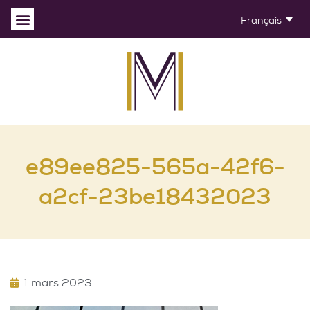
Français
e89ee825-565a-42f6-
a2cf-23be18432023
1 mars 2023