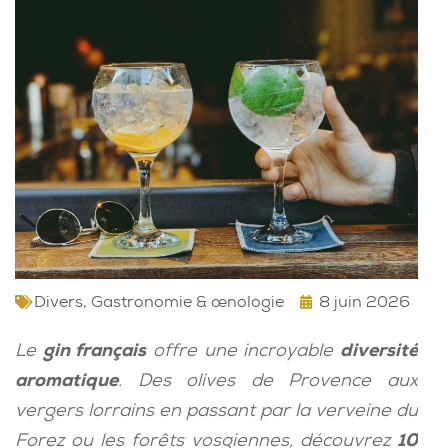
Divers
,
Gastronomie & œnologie
8 juin 2026
Le
gin français
offre une incroyable
diversité
aromatique
. Des olives de Provence aux
vergers lorrains en passant par la verveine du
Forez ou les forêts vosgiennes, découvrez
10