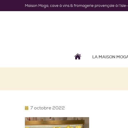
Maison Moga, cave à vins & fromagerie provençale à l’Isle
LA MAISON MOG
7 octobre 2022