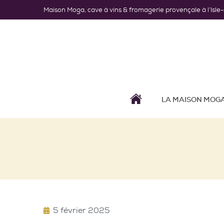
Maison Moga, cave à vins & fromagerie provençale à l’Isle
LA MAISON MOG
5 février 2025