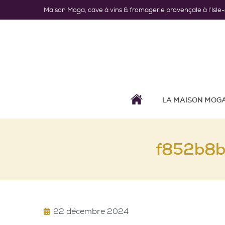
Maison Moga, cave à vins & fromagerie provençale à l’Isle
LA MAISON MOG
f852b8
22 décembre 2024