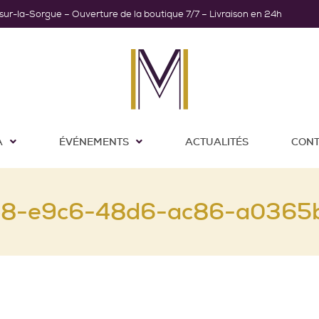
-sur-la-Sorgue – Ouverture de la boutique 7/7 – Livraison en 24h
A
ÉVÉNEMENTS
ACTUALITÉS
CONT
b8-e9c6-48d6-ac86-a0365