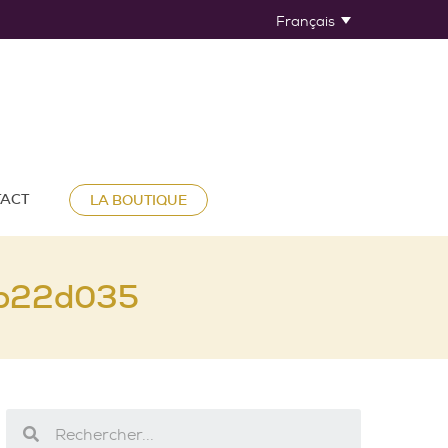
Français
ACT
LA BOUTIQUE
b22d035