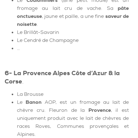
Le
Coulommiers
(Brie petit moule) est un
fromage au lait cru de vache. Sa
pâte
onctueuse
, jaune et paille, a une fine
saveur de
noisette
.
Le Brillât-Savarin
Le Cendré de Champagne
…
6- La Provence Alpes Côte d’Azur & la
Corse
.
La Brousse
Le
Banon
AOP, est un fromage au lait de
chèvre cru. Fleuron de la
Provence
, il est
uniquement produit avec le lait de chèvres de
races Roves, Communes provençales et
Alpines.