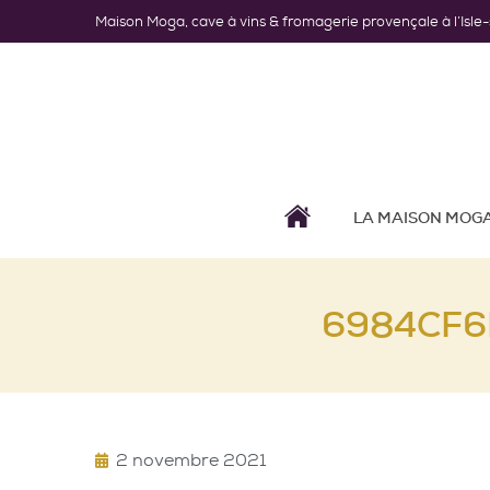
Maison Moga, cave à vins & fromagerie provençale à l’Isle
LA MAISON MOG
6984CF6
2 novembre 2021