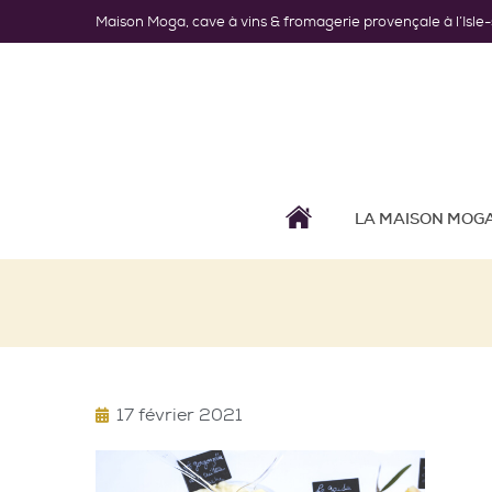
Maison Moga, cave à vins & fromagerie provençale à l’Isle
LA MAISON MOG
17 février 2021