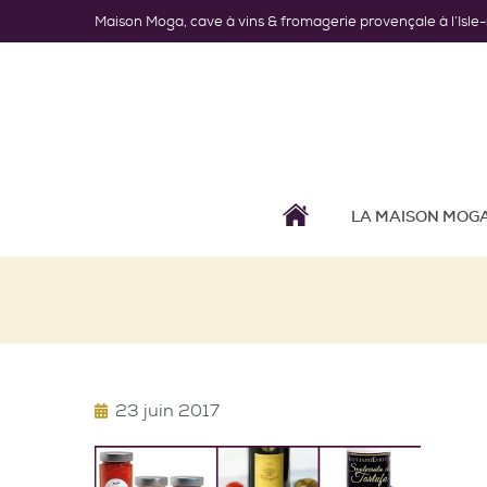
Maison Moga, cave à vins & fromagerie provençale à l’Isle
LA MAISON MOG
23 juin 2017